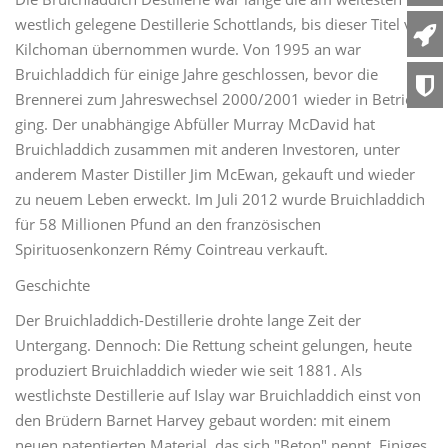
westlich gelegene Destillerie Schottlands, bis dieser Titel von
Kilchoman übernommen wurde. Von 1995 an war
Bruichladdich für einige Jahre geschlossen, bevor die
Brennerei zum Jahreswechsel 2000/2001 wieder in Betrieb
ging. Der unabhängige Abfüller Murray McDavid hat
Bruichladdich zusammen mit anderen Investoren, unter
anderem Master Distiller Jim McEwan, gekauft und wieder
zu neuem Leben erweckt. Im Juli 2012 wurde Bruichladdich
für 58 Millionen Pfund an den französischen
Spirituosenkonzern Rémy Cointreau verkauft.
Geschichte
Der Bruichladdich-Destillerie drohte lange Zeit der
Untergang. Dennoch: Die Rettung scheint gelungen, heute
produziert Bruichladdich wieder wie seit 1881. Als
westlichste Destillerie auf Islay war Bruichladdich einst von
den Brüdern Barnet Harvey gebaut worden: mit einem
neuen patentierten Material, das sich "Beton" nennt. Einiges