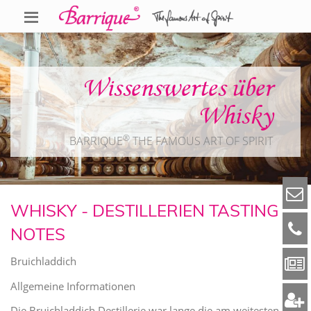
Wissenswertes über
Whisky
®
BARRIQUE
THE FAMOUS ART OF SPIRIT
WHISKY - DESTILLERIEN TASTING
NOTES
Bruichladdich
Allgemeine Informationen
Die Bruichladdich Destillerie war lange die am weitesten