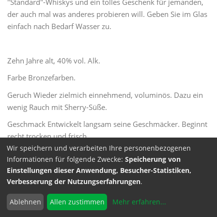
"Standard"-Whiskys und ein tolles Geschenk für jemanden,
der auch mal was anderes probieren will. Geben Sie im Glas
einfach nach Bedarf Wasser zu.
Zehn Jahre alt, 40% vol. Alk.
Farbe Bronzefarben.
Geruch Wieder zielmich einnehmend, voluminös. Dazu ein
wenig Rauch mit Sherry-Süße.
Geschmack Entwickelt langsam seine Geschmäcker. Beginnt
recht trocken und frisch.
Wir speichern und verarbeiten Ihre personenbezogenen
Abgang Lang, süßlich.
Informationen für folgende Zwecke:
Speicherung von
Einstellungen dieser Anwendung, Besucher-Statistiken,
Verbesserung der Nutzungserfahrungen
.
Ablehnen
Allen zustimmen
Mehr erfahren
...
Glen Moray